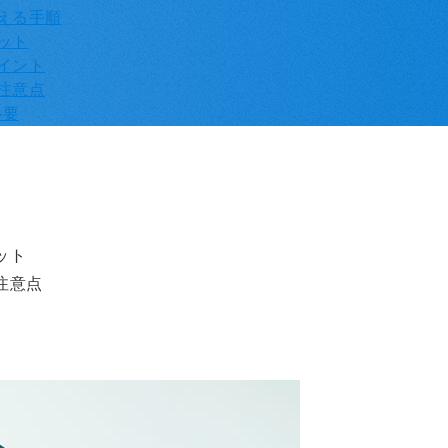
える手順
ット
イント
注意点
必要
ット
注意点