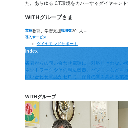
た。あらゆるICT環境をカバーするダイヤモン
WITHグループさま
教育、学習支援
301人～
業種
職員数
導入サービス
ダイヤモンドサポート
Index
各園からの問い合わせ電話に、対応しきれない
ネットワークやその周辺機器、パソコンなどを
問い合わせ電話がゼロに！保育の質を高める業
WITHグループ