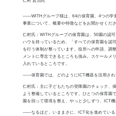
仁村 賢治氏
――WITHグループ様は、64の保育園、4つの
事業について、概要や特徴などをお聞かせくだ
仁村氏：WITHグループの保育園は、50園の認
ハウを持っているため、「すべての保育園を認
を行う体制が整っています。役所への申請、調
メントに専念できるところも強み。スケールメリ
入れているところです。
――保育園では、どのようにICT機器を活用さ
仁村氏：主に子どもたちの登降園のチェック、
よう整備しているところです。ひとつの保育園で
園を回って環境を整え、やっと少しずつ、ICT
――なるほど。いままさに、ICT化を進めてい