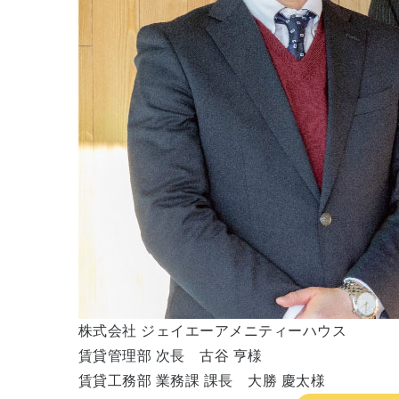
株式会社 ジェイエーアメニティーハウス
賃貸管理部 次長 古谷 亨様
賃貸工務部 業務課 課長 大勝 慶太様