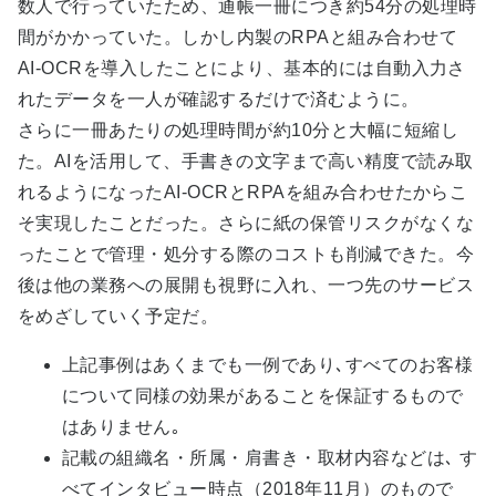
数人で行っていたため、通帳一冊につき約54分の処理時
間がかかっていた。しかし内製のRPAと組み合わせて
AI-OCRを導入したことにより、基本的には自動入力さ
れたデータを一人が確認するだけで済むように。
さらに一冊あたりの処理時間が約10分と大幅に短縮し
た。AIを活用して、手書きの文字まで高い精度で読み取
れるようになったAI-OCRとRPAを組み合わせたからこ
そ実現したことだった。さらに紙の保管リスクがなくな
ったことで管理・処分する際のコストも削減できた。今
後は他の業務への展開も視野に入れ、一つ先のサービス
をめざしていく予定だ。
上記事例はあくまでも一例であり､すべてのお客様
について同様の効果があることを保証するもので
はありません｡
記載の組織名・所属・肩書き・取材内容などは､ す
べてインタビュー時点（2018年11月）のもので