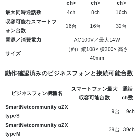
ch>
ch>
ch>
最大同時通話数
4ch
8ch
16ch
収容可能なスマートフ
16台
16台
32台
ォン台数
電源／消費電力
AC100V／最大14W
（約）縦108× 横200× 高さ
サイズ
40mm
動作確認済みのビジネスフォンと接続可能台数
スマートフォン最大
通話
ビジネスフォン機種名
収容可能台数
ch数
SmartNetcommunity αZX
9台
9ch
typeS
SmartNetcommunity αZX
39台
39ch
typeM