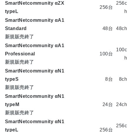
SmartNetcommunity αZX
256c
256台
typeL
h
SmartNetcommunity αA1
Standard
48台
48ch
新規販売終了
SmartNetcommunity αA1
100c
Professional
100台
h
新規販売終了
SmartNetcommunity αN1
typeS
8台
8ch
新規販売終了
SmartNetcommunity αN1
typeM
24台
24ch
新規販売終了
SmartNetcommunity αN1
256c
typeL
256台