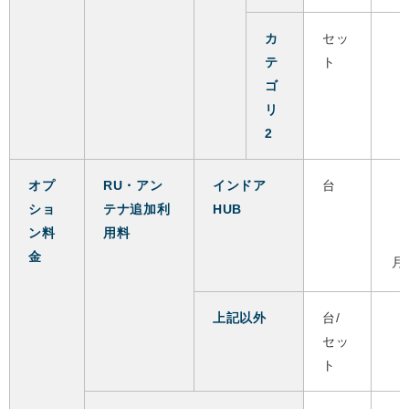
カ
セッ
テ
ト
ゴ
リ
2
オプ
RU・アン
インドア
台
ショ
テナ追加利
HUB
ン料
用料
金
月
上記以外
台/
セッ
ト