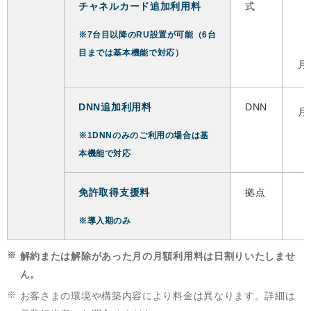
チャネルカード追加利用料
式
※7台目以降のRU設置が可能（6台
目までは基本機能で対応）
月
DNN追加利用料
DNN
月
※1DNNのみのご利用の場合は基
本機能で対応
免許取得支援料
拠点
※導入期のみ
※
解約または解除があった月の月額利用料は日割りいたしませ
ん。
※
お客さまの環境や構築内容により料金は異なります。詳細は