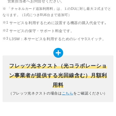
営業担当者へお問合せください。
※ 「チャネルカード追加利用料」は、１のDUに対し最大２式までと
なります。（1式につきRU6台まで追加可）
※1
サービスを利用するために設置する機器の購入代金です｡
※2
サービスの保守・サポート料金です。
※3
L3SW：本サービスを利用するためのレイヤ3スイッチ。
フレッツ光ネクスト
（
光コラボレーショ
ン事業者が提供する光回線含む
）
月額利
用料
（フレッツ光ネクストの場合は
こちら
をご確認ください）