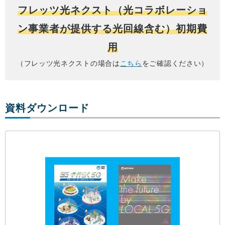
フレッツ光ネクスト
（
光コラボレーショ
ン事業者が提供する光回線含む
）初期費
用
（フレッツ光ネクストの場合は
こちら
をご確認ください）
資料ダウンロード