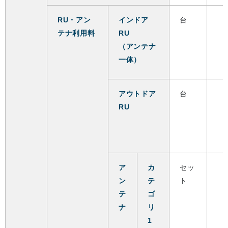
RU・アン
インドア
台
テナ利用料
RU
（アンテナ
一体）
アウトドア
台
RU
ア
カ
セッ
ン
テ
ト
テ
ゴ
ナ
リ
1