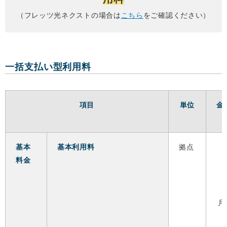
（フレッツ光ネクストの場合は
こちら
をご確認ください）
一括支払い型利用料
項目
単位
金
基本
基本利用料
拠点
料金
月