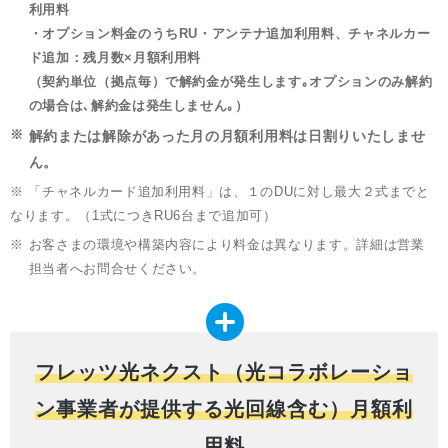
利用料
・オプション料金のうちRU・アンテナ追加利用料、チャネルカー
ド追加
：残月数×月額利用料
（契約単位（拠点毎）で解約金が発生します｡オプションのみ解約
の場合は､解約金は発生しません｡）
※
解約または解除があった月の月額利用料は日割りいたしませ
ん
。
※ 「チャネルカード追加利用料」は、１のDUに対し最大２式までと
なります。（1式につきRU6台まで追加可）
※
お客さまの環境や構築内容により料金は異なります。詳細は営業
担当者へお問合せください。
フレッツ光ネクスト（光コラボレーショ
ン事業者が提供する光回線含む）月額利
用料