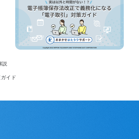
解説
策ガイド