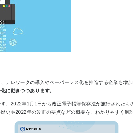
で、テレワークの導入やペーパーレス化を推進する企業も増加
子化に動きつつあります
。
です。
2022
年
1
月
1
日から改正電子帳簿保存法が施行されたも
の歴史や
2022
年の改正の要点などの概要を、わかりやすく解