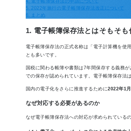
4. 電子帳簿保存法の申請について
5. 2022年施行の電子帳簿保存法改正について
6. まとめ
1. 電子帳簿保存法とはそもそも
電子帳簿保存法の正式名称は「電子計算機を使
とも多いです。
国税に関わる帳簿や書類は
7
年間保存する義務が
での保存が認められています。電子帳簿保存法
国内の電子化をさらに推進するために
2022年
なぜ対応する必要があるのか
なぜ電子帳簿保存法への対応が求められている