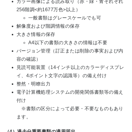
カラー画像による読み取り（赤・緑・青それぞれ
256階調<約1677万色>以上）
一般書類はグレースケールでも可
解像度および階調情報の保存
大きさ情報の保存
A4以下の書類の大きさの情報は不要
バージョン管理（訂正または削除の事実および内
容の確認）
見読可能装置（14インチ以上のカラーディスプレ
イ、4ポイント文字の認識等）の備え付け
整然・明瞭出力
電子計算機処理システムの開発関係書類等の備え
付け
※書類の区分によって必要・不要なものもあり
ます。
（4）過去分重要書類の適用届出