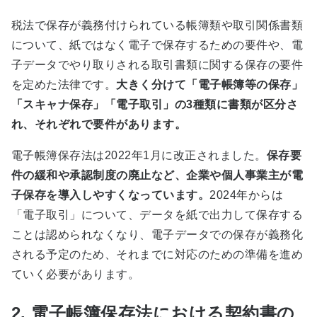
税法で保存が義務付けられている帳簿類や取引関係書類
について、紙ではなく電子で保存するための要件や、電
子データでやり取りされる取引書類に関する保存の要件
を定めた法律です。
大きく分けて「電子帳簿等の保存」
「スキャナ保存」「電子取引」の
3
種類に書類が区分さ
れ、それぞれで要件があります
。
電子帳簿保存法は
2022
年
1
月に改正されました。
保存要
件の緩和や承認制度の廃止など、企業や個人事業主が電
子保存を導入しやすくなっています
。
2024
年からは
「電子取引」について、データを紙で出力して保存する
ことは認められなくなり、電子データでの保存が義務化
される予定のため、それまでに対応のための準備を進め
ていく必要があります。
2. 電子帳簿保存法における契約書の