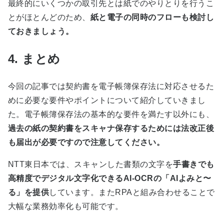
最終的にいくつかの取引先とは紙でのやりとりを行うこ
とがほとんどのため、
紙と電子の同時のフローも検討し
ておきましょう
。
4. まとめ
今回の記事では契約書を電子帳簿保存法に対応させるた
めに必要な要件やポイントについて紹介していきまし
た。電子帳簿保存法の基本的な要件を満たす以外にも、
過去の紙の契約書をスキャナ保存するためには法改正後
も届出が必要ですので注意してください
。
NTT
東日本では、スキャンした書類の文字を
手書きでも
高精度でデジタル文字化できる
AI-OCR
の「
AI
よみと〜
る」を提供
しています。また
RPA
と組み合わせることで
大幅な業務効率化も可能です。