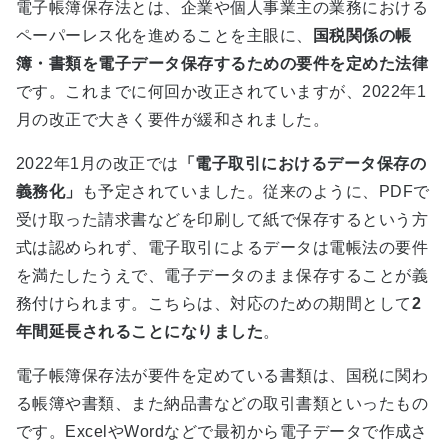
電子帳簿保存法とは、企業や個人事業主の業務における
ペーパーレス化を進めることを主眼に、
国税関係の帳
簿・書類を電子データ保存するための要件を定めた法律
です。これまでに何回か改正されていますが、
2022
年
1
月の改正で大きく要件が緩和されました。
2022
年
1
月の改正では
「電子取引におけるデータ保存の
義務化」
も予定されていました。従来のように、
PDF
で
受け取った請求書などを印刷して紙で保存するという方
式は認められず、電子取引によるデータは電帳法の要件
を満たしたうえで、電子データのまま保存することが義
務付けられます。こちらは、対応のための期間として
2
年間延長されることになりました
。
電子帳簿保存法が要件を定めている書類は、国税に関わ
る帳簿や書類、また納品書などの取引書類といったもの
です。
Excel
や
Word
などで最初から電子データで作成さ