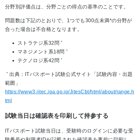
分野別評価点は、分野ごとの得点の基準のことです。
問題数は下記のとおりで、1つでも300点未満*の分野が
合った場合は不合格となります。
＊
ストラテジ系32問
＊
マネジメント系18問
＊
テクノロジ系42問
＊
出典：ITパスポート試験公式サイト「試験内容・出題
範囲」
https://www3.jitec.ipa.go.jp/JitesCbt/html/about/range.h
tml
試験当日は確認表を印刷して持参する
ITパスポート試験当日は、受験時のログインに必要な受
験番号や利用者IDが記載された確認表を事前に印刷し、