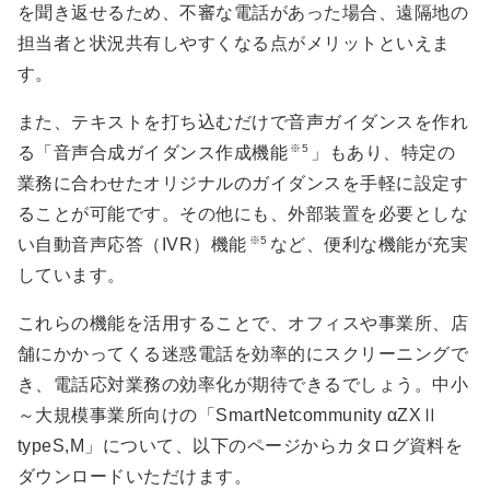
を聞き返せるため、不審な電話があった場合、遠隔地の
担当者と状況共有しやすくなる点がメリットといえま
す。
また、テキストを打ち込むだけで音声ガイダンスを作れ
※5
る「音声合成ガイダンス作成機能
」もあり、特定の
業務に合わせたオリジナルのガイダンスを手軽に設定す
ることが可能です。その他にも、外部装置を必要としな
※5
い自動音声応答（IVR）機能
など、便利な機能が充実
しています。
これらの機能を活用することで、オフィスや事業所、店
舗にかかってくる迷惑電話を効率的にスクリーニングで
き、電話応対業務の効率化が期待できるでしょう。中小
～大規模事業所向けの「SmartNetcommunity αZXⅡ
typeS,M」について、以下のページからカタログ資料を
ダウンロードいただけます。