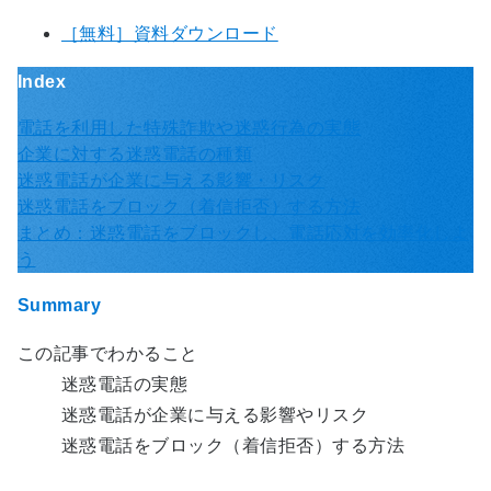
［無料］資料ダウンロード
Index
電話を利用した特殊詐欺や迷惑行為の実態
企業に対する迷惑電話の種類
迷惑電話が企業に与える影響・リスク
迷惑電話をブロック（着信拒否）する方法
まとめ：迷惑電話をブロックし、電話応対を効率化しよ
う
Summary
この記事でわかること
迷惑電話の実態
迷惑電話が企業に与える影響やリスク
迷惑電話をブロック（着信拒否）する方法