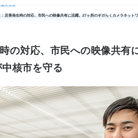
さまトップ
ま：災害発生時の対応、市民への映像共有に活躍。27ヶ所のギガらくカメラネット
時の対応、市民への映像共有に
が中核市を守る