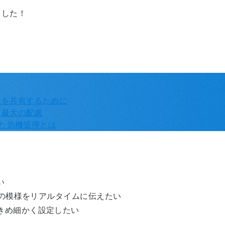
ました！
報を共有するために
も最大の配慮
した危機管理とは
い
地の模様をリアルタイムに伝えたい
きめ細かく設定したい