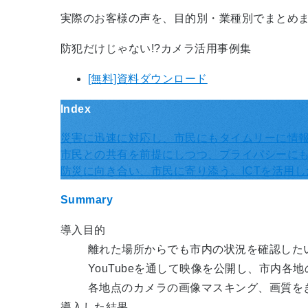
実際のお客様の声を、目的別・業種別でまとめ
防犯だけじゃない!?カメラ活用事例集
[無料]資料ダウンロード
Index
災害に迅速に対応し、市民にもタイムリーに情
市民との共有を前提にしつつ、プライバシーに
防災に向き合い、市民に寄り添う。ICTを活用
Summary
導入目的
離れた場所からでも市内の状況を確認した
YouTubeを通して映像を公開し、市内各
各地点のカメラの画像マスキング、画質を
導入した結果