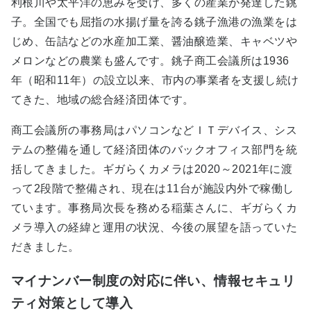
利根川や太平洋の恵みを受け、多くの産業が発達した銚
子。全国でも屈指の水揚げ量を誇る銚子漁港の漁業をは
じめ、缶詰などの水産加工業、醤油醸造業、キャベツや
メロンなどの農業も盛んです。銚子商工会議所は1936
年（昭和11年）の設立以来、市内の事業者を支援し続け
てきた、地域の総合経済団体です。
商工会議所の事務局はパソコンなどＩＴデバイス、シス
テムの整備を通して経済団体のバックオフィス部門を統
括してきました。ギガらくカメラは2020～2021年に渡
って2段階で整備され、現在は11台が施設内外で稼働し
ています。事務局次長を務める稲葉さんに、ギガらくカ
メラ導入の経緯と運用の状況、今後の展望を語っていた
だきました。
マイナンバー制度の対応に伴い、情報セキュリ
ティ対策として導入