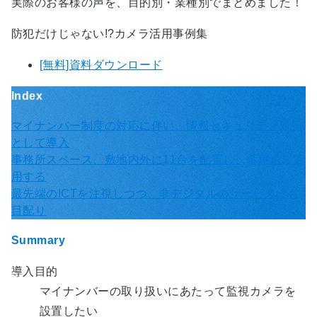
実際のお客様の声を、目的別・業種別でまとめました！
防犯だけじゃない!?カメラ活用事例集
[無料]資料ダウンロード
Index
マイナンバー制度の対応に伴い、情報セキュリティ対策
として導入
事務所スペース、敷地内外に11台を配置し、多用途に活
用する
最先端のICTを注視しつつ、非デジタルのサービスにも
目配り
Summary
導入目的
マイナンバーの取り扱いにあたって監視カメラを
設置したい