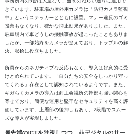
事務所内の5台は大過なく、当初のねらい通りに運用で
きています。駐車場の屋外用カメラは「防犯カメラ監視
中」というステッカーとともに設置。マナー違反のゴミ
投棄もなくなり、確かな抑止効果がありました。また、
駐車場内で車どうしの接触事故が起こったこともありま
したが、一部始終をカメラが捉えており、トラブルの解
決、収拾に役立ちました。
所員からのネガティブな反応もなく、導入は好意的に受
けとめられています。「自分たちの安全をしっかり守っ
てくれる」存在として認知されているようです。また、
ギガらくカメラの導入は商工会議所の幹部も強い関心を
寄せており、簡便な運用と堅牢なセキュリティを高く評
価しています。上層部の後押しもあり、2段階でスムー
ズな導入が実現しました。
最先端のICTを注視しつつ、非デジタルのサー