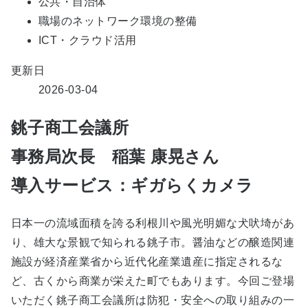
公共・自治体
職場のネットワーク環境の整備
ICT・クラウド活用
更新日
2026-03-04
銚子商工会議所
事務局次長 稲葉 康晃さん
導入サービス：ギガらくカメラ
日本一の流域面積を誇る利根川や風光明媚な犬吠埼があ
り、雄大な景観で知られる銚子市。醤油などの醸造関連
施設が経済産業省から近代化産業遺産に指定されるな
ど、古くから商業が栄えた町でもあります。今回ご登場
いただく銚子商工会議所は防犯・安全への取り組みの一