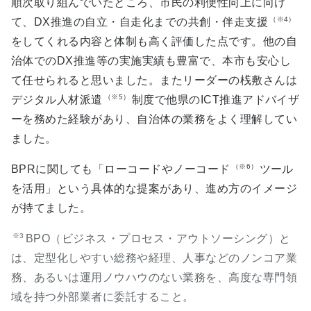
順次取り組んでいたところ、市民の利便性向上に向け
（※4）
て、DX推進の自立・自走化までの共創・伴走支援
をしてくれる内容と体制も高く評価した点です。他の自
治体でのDX推進等の実施実績も豊富で、本市も安心し
て任せられると思いました。またリーダーの桟敷さんは
（※5）
デジタル人材派遣
制度で他県のICT推進アドバイザ
ーを務めた経験があり、自治体の業務をよく理解してい
ました。
（※6）
BPRに関しても「ローコードやノーコード
ツール
を活用」という具体的な提案があり、進め方のイメージ
が持てました。
※3
BPO（ビジネス・プロセス・アウトソーシング）と
は、定型化しやすい総務や経理、人事などのノンコア業
務、あるいは運用ノウハウのない業務を、高度な専門領
域を持つ外部業者に委託すること。