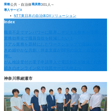
公共・自治体
301人～
業種
職員数
導入サービス
NTT東日本の自治体DXソリューション
Index
職員不足でマンパワーに限界…デジタル技術を活用した
業務効率化で職員負担を軽減したい！
リアル業務を題材にしたワークショップで議論が白熱！
きめ細やかな共創・伴走支援がBPRの自立・自走化を後
押し
がん検診受付の電子申請導入で電話対応が激減！行政手
続きのオンライン化で住民サービス向上へ
神奈川県綾瀬市