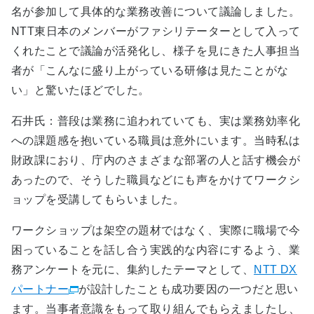
名が参加して具体的な業務改善について議論しました。
NTT東日本のメンバーがファシリテーターとして入って
くれたことで議論が活発化し、様子を見にきた人事担当
者が「こんなに盛り上がっている研修は見たことがな
い」と驚いたほどでした。
石井氏：普段は業務に追われていても、実は業務効率化
への課題感を抱いている職員は意外にいます。当時私は
財政課におり、庁内のさまざまな部署の人と話す機会が
あったので、そうした職員などにも声をかけてワークシ
ョップを受講してもらいました。
ワークショップは架空の題材ではなく、実際に職場で今
困っていることを話し合う実践的な内容にするよう、業
務アンケートを元に、集約したテーマとして、
NTT DX
パートナー
が設計したことも成功要因の一つだと思い
ます。当事者意識をもって取り組んでもらえましたし、