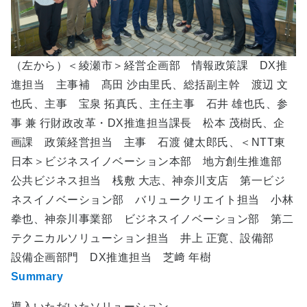
（左から）＜綾瀬市＞経営企画部 情報政策課 DX推
進担当 主事補 髙田 沙由里氏、総括副主幹 渡辺 文
也氏、主事 宝泉 拓真氏、主任主事 石井 雄也氏、参
事 兼 行財政改革・DX推進担当課長 松本 茂樹氏、企
画課 政策経営担当 主事 石渡 健太郎氏、＜NTT東
日本＞ビジネスイノベーション本部 地方創生推進部
公共ビジネス担当 桟敷 大志、神奈川支店 第一ビジ
ネスイノベーション部 バリュークリエイト担当 小林
拳也、神奈川事業部 ビジネスイノベーション部 第二
テクニカルソリューション担当 井上 正寛、設備部
設備企画部門 DX推進担当 芝﨑 年樹
Summary
導入いただいたソリューション