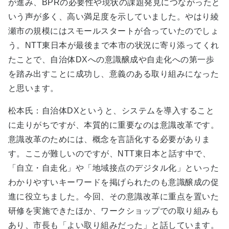
が進み、BPRの必要性や現状の課題発見につながったと
いう声が多く、高い満足度を示していました。やはり綾
瀬市の規模にはスモールスタートが合っていたのでしょ
う。NTT東日本が最後まで本市の状況に寄り添ってくれ
たことで、自治体DXへの意識醸成や自走化への第一歩
を踏み出すことに成功し、意義のある取り組みになった
と思います。
松本氏：自治体DXというと、システムを導入すること
に走りがちですが、本質的に重要なのは意識改革です。
意識改革のためには、概念を言語化する必要がありま
す。ここが難しいのですが、NTT東日本と話す中で、
「自立・自走化」や「地域接点のデジタル化」といった
わかりやすいキーワードを掲げられたのも意識醸成の促
進に役立ちました。今回、その意識改革に重点を置いた
研修を実施できたほか、ワークショップでの取り組みも
あり、市長も「よい取り組みだった」と話しています。