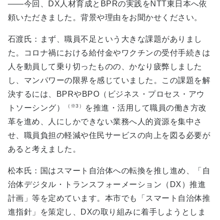
――今回、DX人材育成とBPRの実践をNTT東日本へ依
頼いただきました。背景や理由をお聞かせください。
石渡氏：まず、職員不足という大きな課題がありまし
た。コロナ禍における給付金やワクチンの受付手続きは
人を動員して乗り切ったものの、かなり疲弊しました
し、マンパワーの限界を感じていました。この課題を解
決するには、BPRやBPO（ビジネス・プロセス・アウ
（※3）
トソーシング）
を推進・活用して職員の働き方改
革を進め、人にしかできない業務へ人的資源を集中さ
せ、職員負担の軽減や住民サービスの向上を図る必要が
あると考えました。
松本氏：国はスマート自治体への転換を推し進め、「自
治体デジタル・トランスフォーメーション（DX）推進
計画」等を定めています。本市でも「スマート自治体推
進指針」を策定し、DXの取り組みに着手しようとしま