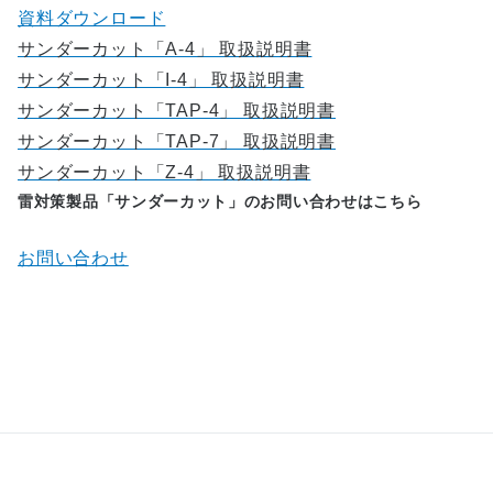
告なく変更される場合があります。そのため、本サ
資料ダウンロード
イトに掲載されている取扱説明書の内容は、お客様
サンダーカット「A-4」 取扱説明書
がご購入になられた製品に同梱の取扱説明書や、現
サンダーカット「I-4」 取扱説明書
時点で発売されている製品に同梱の取扱説明書の内
サンダーカット「TAP-4」 取扱説明書
容と異なる場合があります。あらかじめご了承くだ
サンダーカット「TAP-7」 取扱説明書
さい。
サンダーカット「Z-4」 取扱説明書
電子取扱説明書は製品を購入していただいたお客様
雷対策製品「サンダーカット」のお問い合わせはこちら
のための資料であり、製品のご使用者を読者として
想定しております。本サイトで公開している電子取
お問い合わせ
扱説明書について、購入されたお客様以外からのお
問い合わせにはお応えできない場合がありますの
で、あらかじめご了承ください。
取扱説明書の著作権を含む一切の権利は当社をはじ
め通信機器製造メーカー等各権利者に帰属します。
権利者の許諾を得ることなく、取扱説明書の内容の
全部または一部を複製したり、頒布、送信またはア
ップロードしたり、掲示、改ざんすることは、禁止