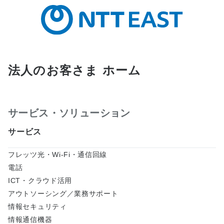
されております。但し、商業取引以外の個人的用途
に用いる場合にダウンロードしたり、印刷したりす
ることができます。 本サイトの電子取扱説明書には
印刷できないものもあります。あらかじめご了承下
さい。
法人のお客さま ホーム
本サイトは予告なく中止または内容を変更する場合
があります。あらかじめご了承ください。
当サイト内の取扱説明書ファイルをブラウザ上で開
こうとした場合、ファイルによっては正しく表示さ
サービス・ソリューション
れない場合もあります。その場合は、次の手順にて
サービス
ファイルを開いてください。 該当する取扱説明書フ
ァイルのPDFアイコンを右クリックする。
フレッツ光・Wi-Fi・通信回線
「対象をファイルに保存」を選択し、ファイルをパ
電話
ソコン上へダウンロードする。
ICT・クラウド活用
アウトソーシング／業務サポート
ダウンロードしたファイルを実行する。
情報セキュリティ
電子取扱説明書はPDFファイルです。比較的容量が
情報通信機器