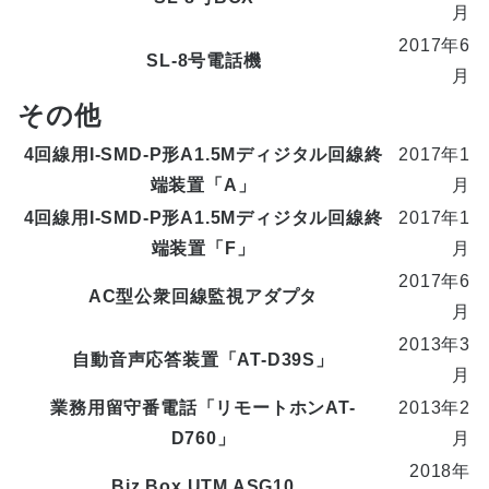
月
2017年6
SL-8号電話機
月
その他
4回線用I-SMD-P形A1.5Mディジタル回線終
2017年1
端装置「A」
月
4回線用I-SMD-P形A1.5Mディジタル回線終
2017年1
端装置「F」
月
2017年6
AC型公衆回線監視アダプタ
月
2013年3
自動音声応答装置「AT-D39S」
月
業務用留守番電話「リモートホンAT-
2013年2
D760」
月
2018年
Biz Box UTM ASG10