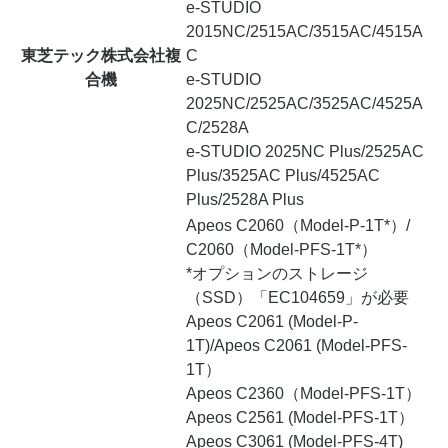
e-STUDIO
2015NC/2515AC/3515AC/4515A
東芝テック株式会社複
C
合機
e-STUDIO
2025NC/2525AC/3525AC/4525A
C/2528A
e-STUDIO 2025NC Plus/2525AC
Plus/3525AC Plus/4525AC
Plus/2528A Plus
Apeos C2060（Model-P-1T*）/
C2060（Model-PFS-1T*）
*オプションのストレージ
（SSD）「EC104659」が必要
Apeos C2061 (Model-P-
1T)/Apeos C2061 (Model-PFS-
1T）
Apeos C2360（Model-PFS-1T）
Apeos C2561 (Model-PFS-1T）
Apeos C3061 (Model-PFS-4T)