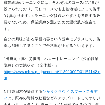
職業訓練eラーニングには、それぞれのコースに定員が
設けられており、同じコースでも主催地域によって倍率
*は異なります。eラーニングは通いやすさを考慮する必
要がないため、職業訓練を選ぶための選択肢が豊富で
す。
自分の興味がある学習内容という観点にプラスして、倍
率も加味して選ぶことで合格率が上がるといえます。
*
出典元：厚生労働省「ハロートレーニング（公的職業
訓練）の実施状況 （全体版）」
https://www.mhlw.go.jp/content/11801000/001151142.p
df
NTT東日本が提供する
ひかりクラウド スマートスタデ
ィ
は、既存の資料や動画などをアップロードしてオリジ
ナルカリキュラムのeラーニングを作成できるので、職