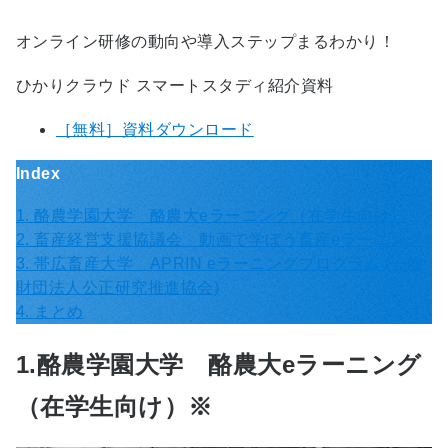
オンライン研修の動向や導入ステップまるわかり！
ひかりクラウド スマートスタディ紹介資料
［無料］資料ダウンロード
Index
1. 酪農学園大学 酪農大eラーニング（在学生向け）
2. 畜産経営支援協議会 動画で学ぼう畜産eラーニング
3. 帯広畜産大学 APRIN eラーニングプログラム (一般
財団法人公正研究推進協会)
4. まとめ
1.酪農学園大学 酪農大eラーニング
（在学生向け）※