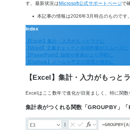
す。最新状況は
Microsoft公式サポートページ
で
本記事の情報は2026年3月時点のものです
Index
【Excel】集計・入力がもっとラクに
【Word】文書チェックと共同作業がスムーズに
【PowerPoint】録画や発表がより手軽に
【Outlook】メールや予定の管理が便利に
【Excel】集計・入力がもっと
Excelはここ数年で進化が目覚ましく、特に関
集計表がつくれる関数「GROUPBY」「P