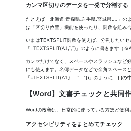
カンマ区切りのデータを一発で分割する「T
たとえば「北海道,青森県,岩手県,宮城県,…
は「区切り位置」機能を使ったり、関数を組み
いまはTEXTSPLIT関数を使えば、分割し
「=TEXTSPLIT(A1,",")」のように書きます
カンマだけでなく、スペースやスラッシュなど好
にも使えます。名簿データなどで全角スペース
「=TEXTSPLIT(A1,{" "," "})」
【Word】文書チェックと共同
Wordの改善は、日常的に使っている方ほど便
アクセシビリティをまとめてチェック