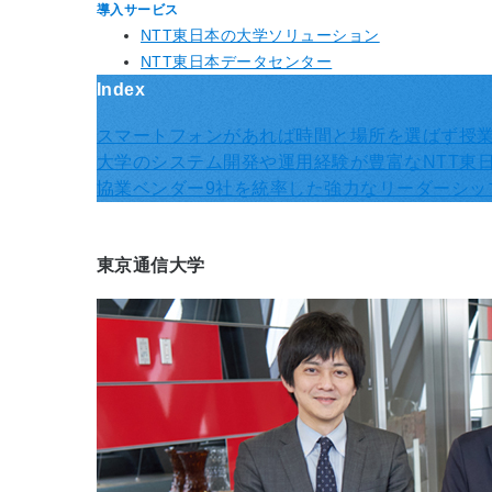
導入サービス
NTT東日本の大学ソリューション
NTT東日本データセンター
Index
スマートフォンがあれば時間と場所を選ばず授
大学のシステム開発や運用経験が豊富なNTT東
協業ベンダー9社を統率した強力なリーダーシッ
東京通信大学