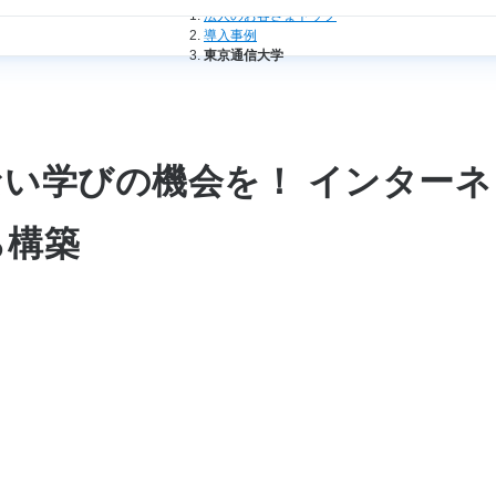
法人のお客さまトップ
導入事例
東京通信大学
い学びの機会を！ インター
ら構築