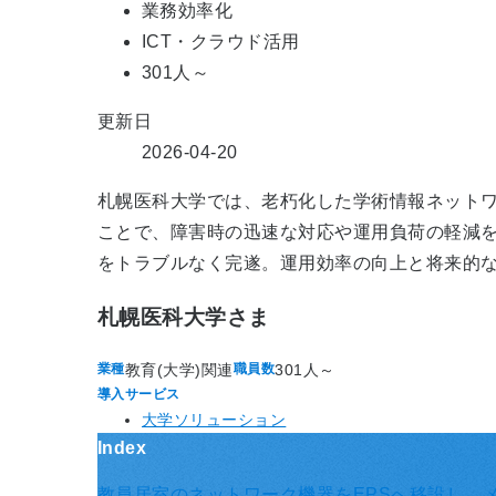
業務効率化
ICT・クラウド活用
301人～
更新日
2026-04-20
札幌医科大学では、老朽化した学術情報ネットワ
ことで、障害時の迅速な対応や運用負荷の軽減を
をトラブルなく完遂。運用効率の向上と将来的
札幌医科大学さま
教育(大学)関連
301人～
業種
職員数
導入サービス
大学ソリューション
Index
教員居室のネットワーク機器をEPSへ移設し、