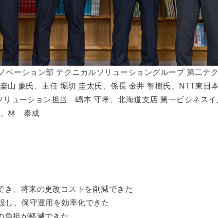
イノベーション部 テクニカルソリューショングループ 第二テ
桒山 廉氏、主任 堀切 圭太氏、係長 金井 智樹氏、NTT東日
ソリューション担当 嶋本 守孝、北海道支店 第一ビジネスイ
一、林 泰成
でき、将来の更改コストを削減できた
移設し、保守運用を効率化できた
の負担が軽減できた