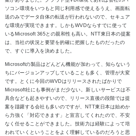
ソコン環境をいつもと同じ利用感で使えるうえ、画面転
送のみでデータ自体の転送が行われないので、セキュア
な環境が実現できます。しかもWVDならすでに使って
いるMicrosoft 365との親和性も高い。NTT東日本の提案
は、当社の状況と要望を的確に把握したものだったの
で、すぐに導入を決めました。
Microsoftの製品はどんどん機能が加わって、知らないう
ちにバージョンアップしていることも多く、管理が大変
です。とくに今回のWVDはリリースされたばかりで
Microsoft社にも事例がまだ少ない。新しいサービスは不
具合なども起きやすいので、リリース直後の段階では提
案を躊躇する会社も多いのですが、NTT東日本は始めか
ら力強く「対応できます」と宣言してくれたので、不安
なく任せることができました。技術力は経験によって培
われていくということをよく理解しているのだろうと思