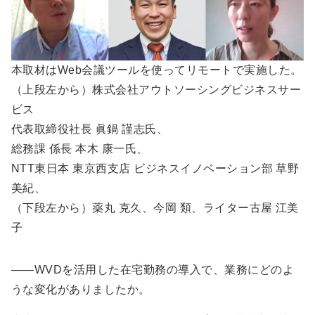
本取材はWeb会議ツールを使ってリモートで実施した。
（上段左から）株式会社アウトソーシングビジネスサー
ビス
代表取締役社長 眞鍋 謹志氏、
総務課 係長 本木 康一氏、
NTT東日本 東京西支店 ビジネスイノベーション部 草野
美紀、
（下段左から）薬丸 克久、今岡 類、ライター古屋 江美
子
――WVDを活用した在宅勤務の導入で、業務にどのよ
うな変化がありましたか。