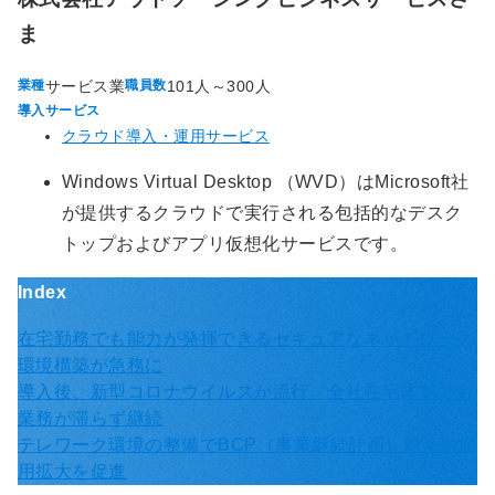
ま
サービス業
101人～300人
業種
職員数
導入サービス
クラウド導入・運用サービス
Windows Virtual Desktop （WVD）はMicrosoft社
が提供するクラウドで実行される包括的なデスク
トップおよびアプリ仮想化サービスです。
Index
在宅勤務でも能力が発揮できるセキュアなネットワーク
環境構築が急務に
導入後、新型コロナウイルスが流行。全社在宅体制でも
業務が滞らず継続
テレワーク環境の整備でBCP（事業継続計画）対策や雇
用拡大を促進