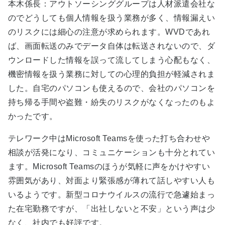
本木係長：アウトソーシンググループは人材派遣会社な
のでどうしても個人情報を扱う業務が多く、情報漏えい
のリスクには細心の注意が求められます。WVDであれ
ば、画面転送のみでデータ自体は転送されないので、ダ
ウンロードした情報を誤って流してしまう心配もなく、
機密情報を扱う業務に対しての心理的負担が軽減されま
した。自宅のパソコンも使えるので、会社のパソコンを
持ち帰る手間や盗難・紛失のリスクがなくなったのもよ
かったです。
テレワーク中はMicrosoft Teamsを使った打ち合わせや
相談が活発になり、コミュニケーションも十分とれてい
ます。Microsoft Teamsのほうが気軽に声をかけやすい
雰囲気があり、対面より緊張感が薄れて話しやすい人も
いるようです。新型コロナウイルスの流行で急遽始まっ
た在宅勤務ですが、「出社しないと不安」という声は少
なく、社内でも好評です。