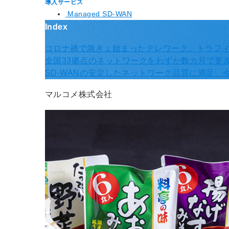
導入サービス
​ Managed SD-WAN
Index
コロナ禍で急きょ始まったテレワーク。トラフィ
全国33拠点のネットワークをわずか数カ月で更
SD-WANの安定したネットワーク品質に満足
マルコメ株式会社