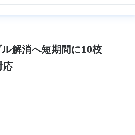
ル解消へ短期間に10校
対応