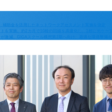
加。補助金を活用したネットワークアセスメント実施を決定
トを実施。約2カ月で10校の回線を高速化し、1校に光ケー
が激減。GIGAスクール構想第2期へ向け、最適な環境整備