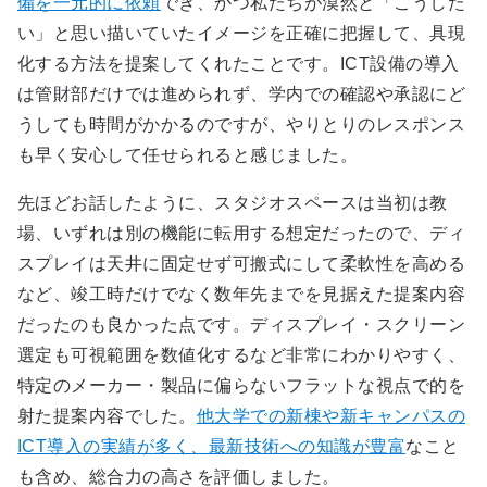
備を一元的に依頼
でき、かつ私たちが漠然と「こうした
い」と思い描いていたイメージを正確に把握して、具現
化する方法を提案してくれたことです。ICT設備の導入
は管財部だけでは進められず、学内での確認や承認にど
うしても時間がかかるのですが、やりとりのレスポンス
も早く安心して任せられると感じました。
先ほどお話したように、スタジオスペースは当初は教
場、いずれは別の機能に転用する想定だったので、ディ
スプレイは天井に固定せず可搬式にして柔軟性を高める
など、竣工時だけでなく数年先までを見据えた提案内容
だったのも良かった点です。ディスプレイ・スクリーン
選定も可視範囲を数値化するなど非常にわかりやすく、
特定のメーカー・製品に偏らないフラットな視点で的を
射た提案内容でした。
他大学での新棟や新キャンパスの
ICT導入の実績が多く、最新技術への知識が豊富
なこと
も含め、総合力の高さを評価しました。