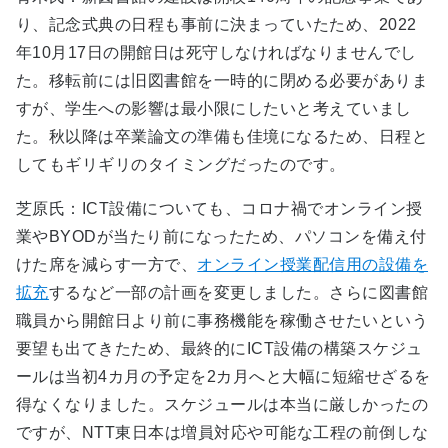
り、記念式典の日程も事前に決まっていたため、2022
年10月17日の開館日は死守しなければなりませんでし
た。移転前には旧図書館を一時的に閉める必要がありま
すが、学生への影響は最小限にしたいと考えていまし
た。秋以降は卒業論文の準備も佳境になるため、日程と
してもギリギリのタイミングだったのです。
芝原氏：ICT設備についても、コロナ禍でオンライン授
業やBYODが当たり前になったため、パソコンを備え付
けた席を減らす一方で、
オンライン授業配信用の設備を
拡充
するなど一部の計画を変更しました。さらに図書館
職員から開館日より前に事務機能を稼働させたいという
要望も出てきたため、最終的にICT設備の構築スケジュ
ールは当初4カ月の予定を2カ月へと大幅に短縮せざるを
得なくなりました。スケジュールは本当に厳しかったの
ですが、NTT東日本は増員対応や可能な工程の前倒しな