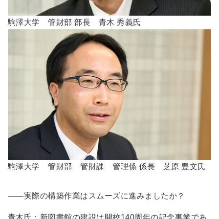
駒澤大学 管財部 部長 青木 秀義氏
駒澤大学 管財部 管財課 管理係 係長 芝原 豊文氏
――実際の構築作業はスムーズに進みましたか？
青木氏：新図書館の建設は開校140周年の記念事業であ