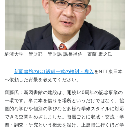
駒澤大学 管財部 管財課 課長補佐 齋藤 康之氏
――
新図書館のICT設備一式の検討・導入
をNTT東日本
へ依頼した背景を教えてください。
齋藤氏：新図書館の建設は、開校140周年の記念事業の
一環です。単に本を借りる場所というだけではなく、協
働的な学びや個別の学びなど多様な学修スタイルに対応
できる空間をめざしました。階層ごとに収蔵・交流・学
習・調査・研究という概念を設け、上層階に行くほど学