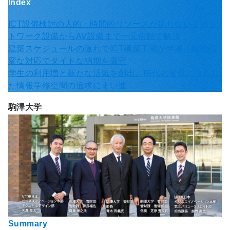
Index
ICT設備検討の人的・時間的リソースが足りない！ネッ
トワーク設備からAV設備まで一元依頼で解決
建築スケジュールの遅れでICT構築工期が半減！臨機応
変な対応でタイトな納期を厳守
学生の利用増と新たな活気を創出。時代の変化に先んじ
た情報学修空間の追求にまい進
駒澤大学
Summary