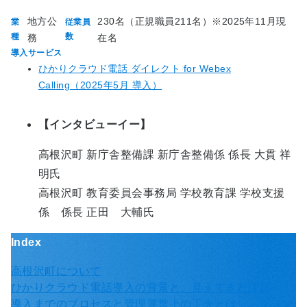
地方公
230名（正規職員211名）※2025年11月現
業
従業員
種
数
務
在名
導入サービス
ひかりクラウド電話 ダイレクト for Webex
Calling（2025年5月 導入）
【インタビューイー】
高根沢町 新庁舎整備課 新庁舎整備係 係長 大貫 祥
明氏
高根沢町 教育委員会事務局 学校教育課 学校支援
係 係長 正田 大輔氏
Index
高根沢町について
ひかりクラウド電話導入の背景と、見えてきた課題
導入までのプロセスと管理運営上の工夫とは