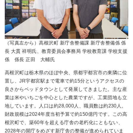
（写真左から）高根沢町 新庁舎整備課 新庁舎整備係 係
長 大貫 祥明氏、教育委員会事務局 学校教育課 学校支援
係 係長 正田 大輔氏
高根沢町は栃木県のほぼ中央、県都宇都宮市の東隣に位
置し、JR宇都宮駅まで電車で約15分というアクセスの
良さからベッドタウンとして発展してきました。主な産
業は米やいちごを中心とした農業ですが、工業団地も立
地しています。人口は約28,000人、職員数は約230人。
財政規模は2024年度当初予算で約150億円です。この高
根沢町で、築60年を超える庁舎の老朽化にともない、
2028年の開庁をめざす新庁舎の整備が進められていま