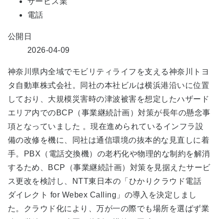
サービス業
電話
公開日
2026-04-09
神奈川県内全域でモビリティライフを支える神奈川トヨ
タ自動車株式会社。同社の本社ビルは横浜港沿いに位置
しており、大規模災害時の津波被害を想定したハザード
エリア内でのBCP（事業継続計画）対策が長年の懸念事
項となっていました 。現在進められているインフラ設
備の改修を機に、同社は通信環境の抜本的な見直しに着
手。PBX（電話交換機）の老朽化や物理的な制約を解消
するため、BCP（事業継続計画）対策を見据えたサービ
ス更改を検討し、NTT東日本の「ひかりクラウド電話
ダイレクト for Webex Calling」の導入を決定しまし
た。クラウド化により、万が一の際でも場所を選ばず業