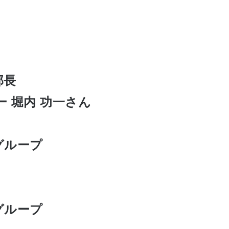
部長
 堀内 功一さん
グループ
グループ