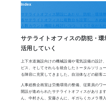
Index
サテライトオフィス開設にあたり、防犯・環境
各サテライトオフィスに複数台を設置し、きめ
人数カウント機能も検討しつつ、ＩＣＴ化がも
サテライトオフィスの防犯・環
活用していく
上下水道施設向けの機械設備や電気設備の設計
ビス、そしてそれらを統合したトータルソリューシ
る陣容に充実してきました。自治体などの顧客
人事総務企画室は労働環境の整備、従業員のワ
開設が進められたサテライトオフィスがありま
ん、中村さん、安藤さんに、ギガらくカメラ導