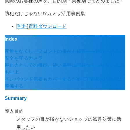
実際のお客様の声を、目的別・業種別でまとめました！
防犯だけじゃない!?カメラ活用事例集
[無料]資料ダウンロード
Index
死角をなくし、フロントの接点も録画――施設、社員の
安全を守るカメラ
抑止力としての機能、使い勝手は問題なく、社員の意識
も向上
インバウンド需要もカバーするためICT環境を積極的に
整備する
Summary
導入目的
スタッフの目が届かないショップの盗難対策に活
用したい