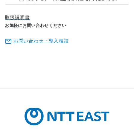
る電話番号・FAX番号など変更されている場合があ
りますので、あらかじめご了承下さい。
取扱説明書
電子取扱説明書の内容は、製品の仕様変更などで予
お気軽にお問い合わせください
告なく変更される場合があります。そのため、本サ
イトに掲載されている取扱説明書の内容は、お客様
お問い合わせ・導入相談
がご購入になられた製品に同梱の取扱説明書や、現
時点で発売されている製品に同梱の取扱説明書の内
容と異なる場合があります。あらかじめご了承くだ
さい。
電子取扱説明書は製品を購入していただいたお客様
のための資料であり、製品のご使用者を読者として
想定しております。本サイトで公開している電子取
扱説明書について、購入されたお客様以外からのお
問い合わせにはお応えできない場合がありますの
で、あらかじめご了承ください。
取扱説明書の著作権を含む一切の権利は当社をはじ
め通信機器製造メーカー等各権利者に帰属します。