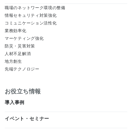
職場のネットワーク環境の整備
ダウンロードしたファイルを実行する。
情報セキュリティ対策強化
電子取扱説明書はPDFファイルです。比較的容量が
コミュニケーション活性化
大きいものもあります。ダウンロードによる損害が
業務効率化
生じても弊社は一切の責任を負いませんことをあら
マーケティング強化
かじめご了承ください。
防災・災害対策
人材不足解消
地方創生
先端テクノロジー
お役立ち情報
導入事例
イベント・セミナー