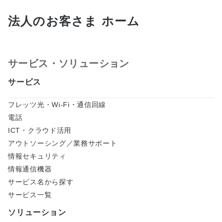
権利者の許諾を得ることなく、取扱説明書の内容の
法人のお客さま ホーム
全部または一部を複製したり、頒布、送信またはア
ップロードしたり、掲示、改ざんすることは、禁止
されております。但し、商業取引以外の個人的用途
に用いる場合にダウンロードしたり、印刷したりす
サービス・ソリューション
ることができます。 本サイトの電子取扱説明書には
サービス
印刷できないものもあります。あらかじめご了承下
さい。
フレッツ光・Wi-Fi・通信回線
本サイトは予告なく中止または内容を変更する場合
電話
があります。あらかじめご了承ください。
ICT・クラウド活用
アウトソーシング／業務サポート
当サイト内の取扱説明書ファイルをブラウザ上で開
こうとした場合、ファイルによっては正しく表示さ
情報セキュリティ
れない場合もあります。その場合は、次の手順にて
情報通信機器
ファイルを開いてください。 該当する取扱説明書フ
サービス名から探す
ァイルのPDFアイコンを右クリックする。
サービス一覧
「対象をファイルに保存」を選択し、ファイルをパ
ソリューション
ソコン上へダウンロードする。