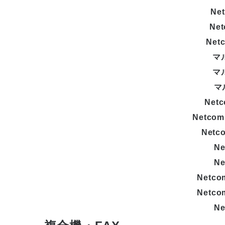
Net
Net
Net
マル
マル
マ
Net
Netcom
Netc
Ne
Ne
Netc
Netc
Ne