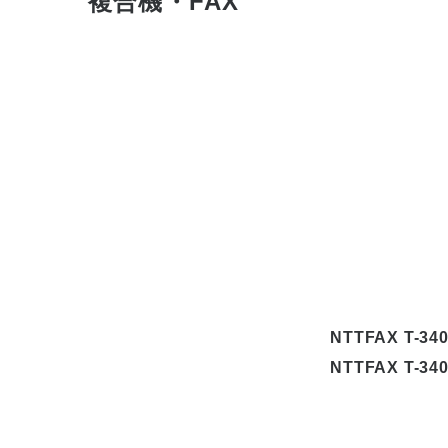
複合機・FAX
NTTFAX T
NTTFAX T