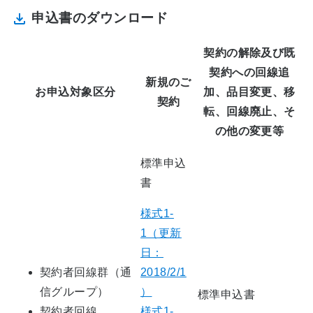
申込書のダウンロード
契約の解除及び既
契約への回線追
新規のご
お申込対象区分
加、品目変更、移
契約
転、回線廃止、そ
の他の変更等
標準申込
書
様式1-
1（更新
日：
契約者回線群（通
2018/2/1
信グループ）
）
標準申込書
契約者回線
様式1-