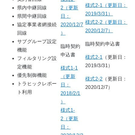
様式2-1（更新日：
県内中継回線
2（更新
2019/3/31）
県間中継回線
日：
様式2-2（更新日：
協定事業者網接続
2020/12/7
2020/12/7）
回線
）
サブグループ設定
臨時契約申込書
臨時契約
機能
申込書
様式2-1
（更新日：
フィルタリング設
2019/3/31）
定機能
様式1-1
優先制御機能
（更新
様式2-2
（更新日：
トラヒックレポー
日：
2020/12/7）
ト利用
2018/2/1
）
様式1-
2（更新
日：