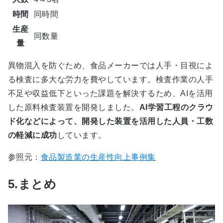
時間
同時間
生産
同数量
量
異物混入を防ぐため、食品メーカーでは人手・目視によ
る検査に多大な労力を費やしています。検査作業の人手
不足や収益低下といった課題を解決するため、AIを活用
した原料検査装置を開発しました。
AI学習工程のクラウ
ド化などによって、開発した装置を活用した人員・工数
の軽減に成功
しています。
参照元：
食品製造業の生産性向上事例集
5.まとめ