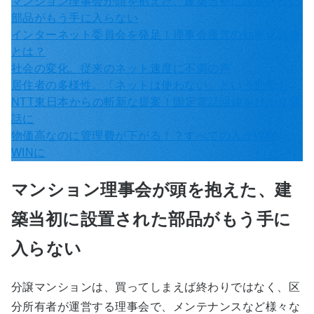
マンション理事会が頭を抱えた、建築当初に設置された
部品がもう手に入らない
インターネット委員会を発足！理事会運営の効率化戦略
とは？
社会の変化。従来のネット速度に不満の声
居住者の多様性。「ネットは使わない」という世帯も
NTT東日本からの斬新な提案！固定電話回線をひかり電
話に
物価高なのに管理費が下がる！？すべての人がWIN-
WINに
マンション理事会が頭を抱えた、建
築当初に設置された部品がもう手に
入らない
分譲マンションは、買ってしまえば終わりではなく、区
分所有者が運営する理事会で、メンテナンスなど様々な