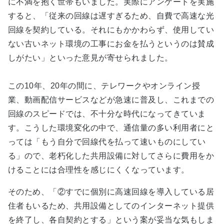
に不満を抱く世帯もいました。実際にアンケートを実施
すると、「従来の回線は遅すぎるため、自費で高速な光
回線を契約している。それにもかかわらず、使用してい
ない
古いネット環境の工事にお金を払うというのは賛成
しがたい
」といった意見が寄せられました。
この10年、20年の間に、テレワークやオンライン授
業、動画配信サービスなどが急速に普及し、これまでの
回線のスピードでは、不十分な時代になってきていま
す。こうした環境変化の中で、通信量の多い利用者にと
っては
「もう自分で回線代を払って速いものにしてい
る」ので、
老朽化した共用設備に対してさらに費用をか
けることには合理性を感じにくくなっています。
そのため、「②すでに個別に高速回線を導入している居
住者もいるため、共用設備としてのインターネット提供
を終了し、各自契約とする」という
案が妥当な気もしま