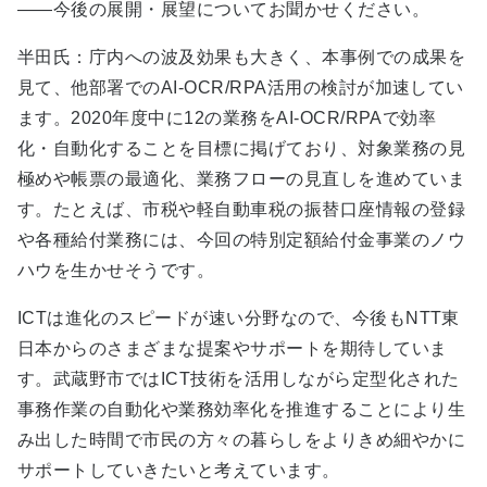
――今後の展開・展望についてお聞かせください。
半田氏：庁内への波及効果も大きく、本事例での成果を
見て、他部署でのAI-OCR/RPA活用の検討が加速してい
ます。2020年度中に12の業務をAI-OCR/RPAで効率
化・自動化することを目標に掲げており、対象業務の見
極めや帳票の最適化、業務フローの見直しを進めていま
す。たとえば、市税や軽自動車税の振替口座情報の登録
や各種給付業務には、今回の特別定額給付金事業のノウ
ハウを生かせそうです。
ICTは進化のスピードが速い分野なので、今後もNTT東
日本からのさまざまな提案やサポートを期待していま
す。武蔵野市ではICT技術を活用しながら定型化された
事務作業の自動化や業務効率化を推進することにより生
み出した時間で市民の方々の暮らしをよりきめ細やかに
サポートしていきたいと考えています。