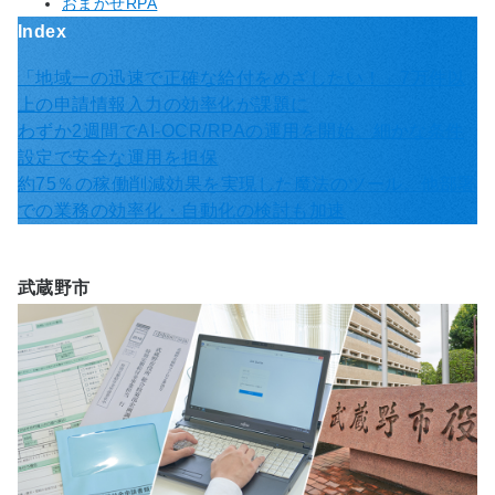
おまかせRPA
Index
「地域一の迅速で正確な給付をめざしたい！」7万件以
上の申請情報入力の効率化が課題に
わずか2週間でAI-OCR/RPAの運用を開始。細かな条件
設定で安全な運用を担保
約75％の稼働削減効果を実現した魔法のツール。他部署
での業務の効率化・自動化の検討も加速
武蔵野市