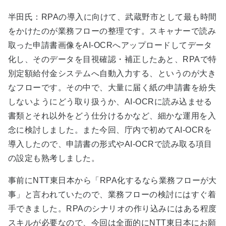
半田氏：RPAの導入に向けて、武蔵野市として最も時間
をかけたのが業務フローの整理です。スキャナーで読み
取った申請書画像をAI-OCRへアップロードしてデータ
化し、そのデータを目視確認・補正したあと、RPAで特
別定額給付金システムへ自動入力する、というのが大き
なフローです。その中で、大量に届く紙の申請書を紛失
しないようにどう取り扱うか、AI-OCRに読み込ませる
書類とそれ以外をどう仕分けるかなど、細かな運用を入
念に検討しました。また今回、庁内で初めてAI-OCRを
導入したので、申請書の形式やAI-OCRで読み取る項目
の設定も熟考しました。
事前にNTT東日本から「RPA化するなら業務フローが大
事」と言われていたので、業務フローの検討にはすぐ着
手できました。RPAのシナリオの作り込みにはある程度
スキルが必要なので、今回は全面的にNTT東日本にお願