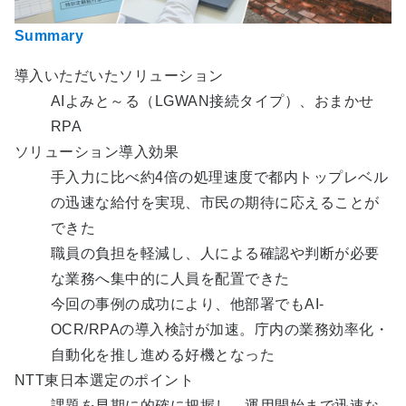
Summary
導入いただいたソリューション
AIよみと～る（LGWAN接続タイプ）、おまかせ
RPA
ソリューション導入効果
手入力に比べ約4倍の処理速度で都内トップレベル
の迅速な給付を実現、市民の期待に応えることが
できた
職員の負担を軽減し、人による確認や判断が必要
な業務へ集中的に人員を配置できた
今回の事例の成功により、他部署でもAI-
OCR/RPAの導入検討が加速。庁内の業務効率化・
自動化を推し進める好機となった
NTT東日本選定のポイント
課題を早期に的確に把握し、運用開始まで迅速な