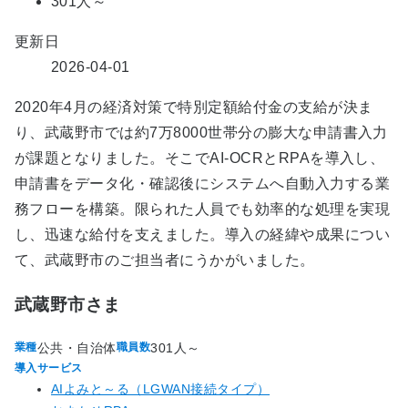
301人～
更新日
2026-04-01
2020年4月の経済対策で特別定額給付金の支給が決ま
り、武蔵野市では約7万8000世帯分の膨大な申請書入力
が課題となりました。そこでAI‑OCRとRPAを導入し、
申請書をデータ化・確認後にシステムへ自動入力する業
務フローを構築。限られた人員でも効率的な処理を実現
し、迅速な給付を支えました。導入の経緯や成果につい
て、武蔵野市のご担当者にうかがいました。
武蔵野市さま
公共・自治体
301人～
業種
職員数
導入サービス
AIよみと～る（LGWAN接続タイプ）