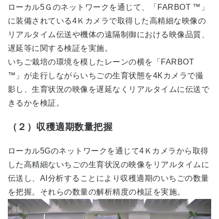
ローカル5Ｇのネットワークを通じて、「FARBOT ™」
に装備されている4Ｋカメラで取得した高精細な映像の
リアルタイム伝送や機体の遠隔制御における映像品質、
遅延等に関する検証を実施。
いちご栽培の環境を模したレーンの横を「FARBOT
™」が走行しながらいちごの生育状態を4Kカメラで撮
影し、生育状況の映像を遅延なくリアルタイムに伝送で
きるかを検証。
（２）収穫適期数量把握
ローカル5Gのネットワークを通じて4Ｋカメラから取得
した高精細ないちごの生育状況の映像をリアルタイムに
伝送し、AI分析することにより収穫適期のいちごの数量
を把握。それらの数量の解析精度の検証を実施。