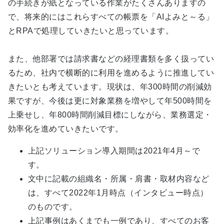
の手続きが紙となっている作業がたくさんありますの
で、将来的にはこれらすべての帳票を「AIよみと～る」
とRPAで処理していきたいと思っています。
また、他部署では請求書などの経理書類を多く扱ってい
るため、社内で横断的に利用を進めるように推進してい
きたいとも考えています。現状は、年300時間の削減効
果ですが、今後は更に対象業務を増やして年500時間を
上乗せし、年800時間削減目標にしながら、業務選定・
効率化を進めていきたいです。
上記ソリューション導入期間は
2021
年
4
月～で
す。
文中に記載の組織名・所属・肩書・取材内容など
は、すべて
2022
年
1
月時点（インタビュー時点）
のものです。
上記事例はあくまでも一例であり、すべてのお客