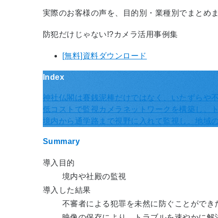
実際のお客様の声を、目的別・業種別でまとめ
防犯だけじゃない!?カメラ活用事例集
[無料]資料ダウンロード
Index
神社仏閣は賽銭泥棒だけではなく、いたずらや
低コストで監視カメラネットワークを構築し、
境内から通学路まで視野に入れて監視し、地域
Summary
導入目的
境内や社殿の監視
導入した結果
不審者による犯罪を未然に防ぐことができ
映像の保存により、トラブルを速やかに解