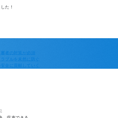
ました！
不審者の対策が必須
トラブルを未然に防ぐ
の安全に貢献していく
た
決、収束できる