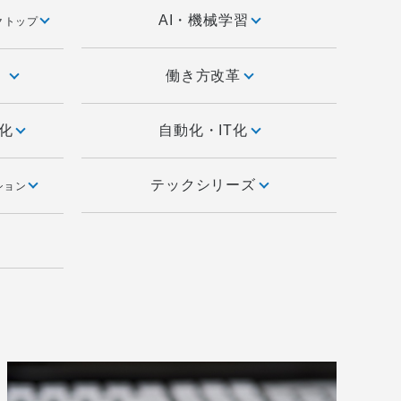
AI・機械学習
クトップ
）
働き方改革
率化
自動化・IT化
テックシリーズ
ション