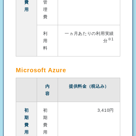
費
管
用
理
費
利
一ヵ月あたりの利用実績
※1
用
分
料
Microsoft Azure
内
提供料金（税込み）
容
初
初
3,410円
期
期
費
費
用
用