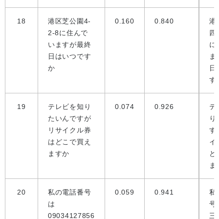
18
港区芝公園4-
0.160
0.840
港
2-8に住んで
四
いますが最終
に
日はいつです
ま
か
日
す
19
テレビを知り
0.074
0.926
テ
たいんですが
り
リサイクル券
す
はどこで買え
イ
ますか
ど
ま
20
私の電話番号
0.059
0.941
私
は
号
09034127856
三