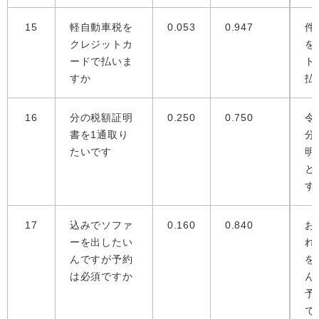
15
軽自動車税を
0.053
0.947
件
クレジットカ
を
ードで払いま
ト
すか
払
16
分の税額証明
0.250
0.750
令
書を1通取り
分
たいです
明
と
す
17
込みでソファ
0.160
0.840
お
ーを出したい
れ
んですが予約
を
は必須ですか
ん
予
で