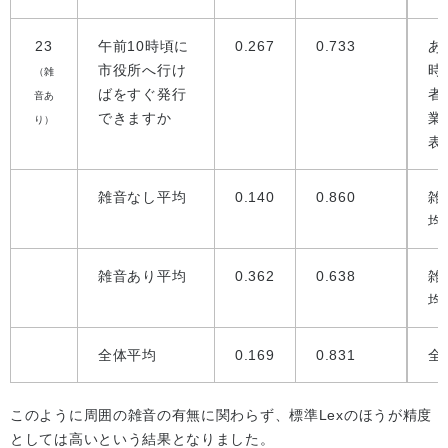
23
午前10時頃に
0.267
0.733
あ
市役所へ行け
時
（雑
ばをすぐ発行
者
音あ
できますか
業
り）
表
雑音なし平均
0.140
0.860
雑
均
雑音あり平均
0.362
0.638
雑
均
全体平均
0.169
0.831
全
このように周囲の雑音の有無に関わらず、標準Lexのほうが精度
としては高いという結果となりました。