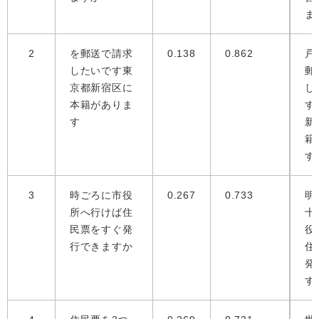
ま
2
を郵送で請求
0.138
0.862
戸
したいです東
郵
京都新宿区に
し
本籍がありま
す
す
新
籍
す
3
時ごろに市役
0.267
0.733
明
所へ行けば住
十
民票をすぐ発
役
行できますか
住
発
す