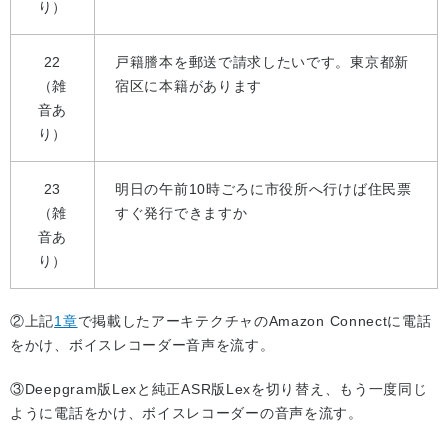
り）
22
戸籍謄本を郵送で請求したいです。東京都新
（雑
宿区に本籍があります
音あ
り）
23
明日の午前10時ごろに市役所へ行けば住民票
（雑
すぐ発行できますか
音あ
り）
②上記
1章
で掲載したアーキテクチャのAmazon Connectに電話
をかけ、ボイスレコーダー音声を流す。
③Deepgram版Lexと純正ASR版Lexを切り替え、もう一度同じ
ように電話をかけ、ボイスレコーダーの音声を流す。