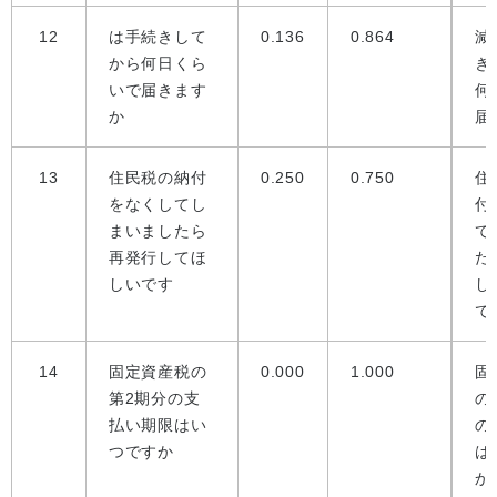
12
は手続きして
0.136
0.864
減
から何日くら
き
いで届きます
何
か
届
13
住民税の納付
0.250
0.750
住
をなくしてし
付
まいましたら
て
再発行してほ
た
しいです
し
で
14
固定資産税の
0.000
1.000
固
第2期分の支
の
払い期限はい
の
つですか
は
か