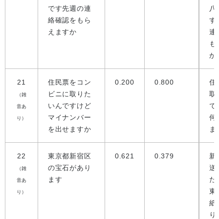
です先週の連
八
絡確認をもら
す
えますか
連
も
か
21
住民票をコン
0.200
0.800
住
ビニに取りた
取
（雑
いんですけど
で
音あ
マイナンバー
何
り）
を出せますか
ま
22
東京都新宿区
0.621
0.379
新
の宝石があり
送
（雑
ます
た
音あ
東
り）
紙
り