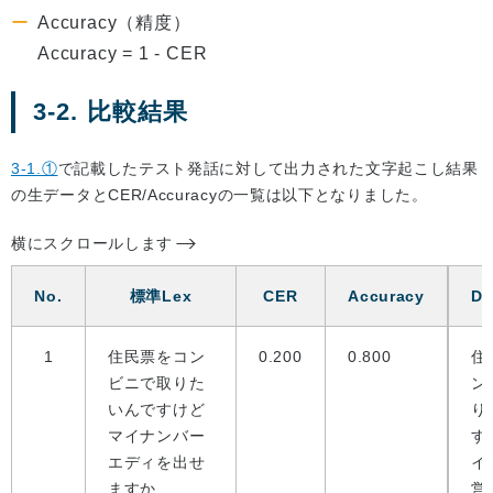
Accuracy（精度）
Accuracy = 1 - CER
3-2. 比較結果
3-1.①
で記載したテスト発話に対して出力された文字起こし結果
の生データとCER/Accuracyの一覧は以下となりました。
横にスクロールします
No.
標準Lex
CER
Accuracy
De
1
住民票をコン
0.200
0.800
住
ビニで取りた
ン
いんですけど
り
マイナンバー
す
エディを出せ
イ
ますか
営