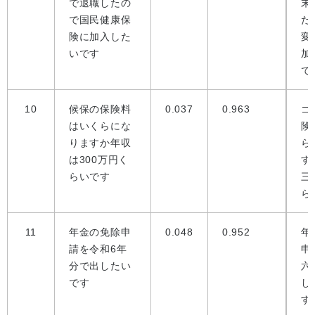
で退職したの
末
で国民健康保
た
険に加入した
変
いです
加
で
10
候保の保険料
0.037
0.963
ゴ
はいくらにな
険
りますか年収
ら
は300万円く
す
らいです
三
ら
11
年金の免除申
0.048
0.952
年
請を令和6年
申
分で出したい
六
です
し
す