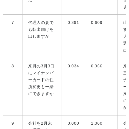
ま
7
代理人の妻で
0.391
0.609
山
も転出届けを
す
出しますか
人
選
出
8
来月の3月3日
0.034
0.966
来
にマイナンバ
三
ーカードの住
ナ
所変更も一緒
ー
にできますか
変
に
か
9
会社を2月末
0.000
1.000
会