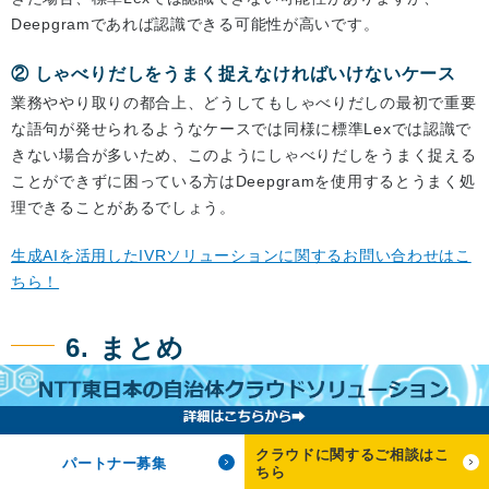
Deepgramであれば認識できる可能性が高いです。
② しゃべりだしをうまく捉えなければいけないケース
業務ややり取りの都合上、どうしてもしゃべりだしの最初で重要
な語句が発せられるようなケースでは同様に標準Lexでは認識で
きない場合が多いため、このようにしゃべりだしをうまく捉える
ことができずに困っている方はDeepgramを使用するとうまく処
理できることがあるでしょう。
生成AIを活用したIVRソリューションに関するお問い合わせはこ
ちら！
6. まとめ
今回は、サードパーティの音声認識エンジンであるDeepgramに
ついてご紹介しました。
上記では、Deepgramを使用すると良いケースをまとめました
クラウドに関するご相談はこ
パートナー募集
ちら
が、Deepgramには、デメリットも存在します。