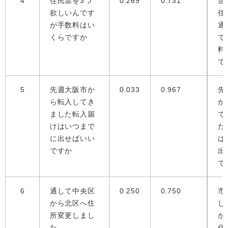
4
住民票を3つ
0.269
0.731
世
欲しいんです
住
が手数料はい
通
くらですか
で
料
で
5
先週大阪市か
0.033
0.967
先
ら転入してき
か
ました転入届
て
けはいつまで
た
に出せばいい
は
ですか
出
で
6
通して中央区
0.250
0.750
市
から北区へ住
し
所変更しまし
か
た
住