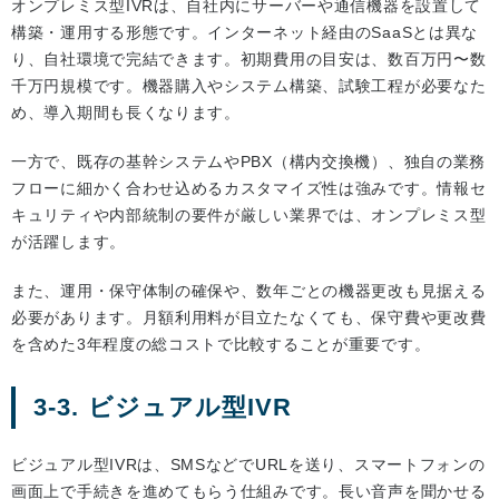
オンプレミス型IVRは、自社内にサーバーや通信機器を設置して
構築・運用する形態です。インターネット経由のSaaSとは異な
り、自社環境で完結できます。初期費用の目安は、数百万円〜数
千万円規模です。機器購入やシステム構築、試験工程が必要なた
め、導入期間も長くなります。
一方で、既存の基幹システムやPBX（構内交換機）、独自の業務
フローに細かく合わせ込めるカスタマイズ性は強みです。情報セ
キュリティや内部統制の要件が厳しい業界では、オンプレミス型
が活躍します。
また、運用・保守体制の確保や、数年ごとの機器更改も見据える
必要があります。月額利用料が目立たなくても、保守費や更改費
を含めた3年程度の総コストで比較することが重要です。
3-3. ビジュアル型IVR
ビジュアル型IVRは、SMSなどでURLを送り、スマートフォンの
画面上で手続きを進めてもらう仕組みです。長い音声を聞かせる