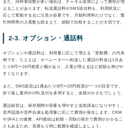
また、同時着信数が多い場合は、チャネル追加によって費用が増
えることがあります。転送通話料やSMS送信料も、利用状況に
応じて変動する点に注意が必要です。月額利用料だけでなく、繁
忙時間帯の入電数も踏まえて、総額で比較することが大切です。
2-3. オプション・通話料
オプションや通話料は、利用量に応じて増える「変動費」の代表
例です。たとえば、オペレーターへ転送した通話の料金は1分あ
たり8円〜16円程度と幅があり、入電が増えるほど総額も伸びや
すくなります。
また、SMS送信は1通あたり8円〜20円程度が一つの目安です。
折り返し案内やURL送付を多用すると、金額がかさむでしょう。
通話録音は、保存期間や容量を増やすと追加課金になりやすく、
音声認識や音声合成も処理量に応じて費用が発生します。CRM
やSFAとの連携、API接続は初期・月額の両方で費用がかかるこ
ともあるため、見積もり時に範囲を確認しましょう。