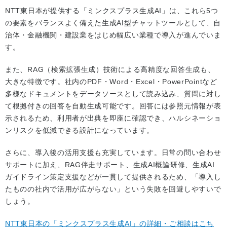
NTT東日本が提供する「ミンクスプラス生成AI」は、これら5つ
の要素をバランスよく備えた生成AI型チャットツールとして、自
治体・金融機関・建設業をはじめ幅広い業種で導入が進んでいま
す。
また、RAG（検索拡張生成）技術による高精度な回答生成も、
大きな特徴です。社内のPDF・Word・Excel・PowerPointなど
多様なドキュメントをデータソースとして読み込み、質問に対し
て根拠付きの回答を自動生成可能です。回答には参照元情報が表
示されるため、利用者が出典を即座に確認でき、ハルシネーショ
ンリスクを低減できる設計になっています。
さらに、導入後の活用支援も充実しています。日常の問い合わせ
サポートに加え、RAG伴走サポート、生成AI概論研修、生成AI
ガイドライン策定支援などが一貫して提供されるため、「導入し
たものの社内で活用が広がらない」という失敗を回避しやすいで
しょう。
NTT東日本の「ミンクスプラス生成AI」の詳細・ご相談はこち