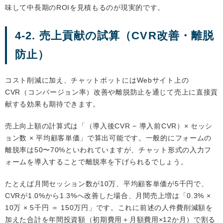
味して中長期のROIを見積もるのが現実的です。
4-2. 売上貢献の試算（CVR改善・離脱
防止）
コスト削減に加え、チャットボットにはWebサイト上の
CVR（コンバージョン率）改善や離脱防止を通じて売上に直接貢
献する効果も期待できます。
売上向上額の計算式は「（導入後CVR − 導入前CVR）× セッシ
ョン数 × 平均顧客単価」で算出可能です。一般的にフォームの
離脱率は50〜70%といわれていますが、チャット形式の入力フ
ォームを導入することで離脱率を下げられるでしょう。
たとえば月間セッション数が10万、平均顧客単価が5千円で、
CVRが1.0%から1.3%へ改善した場合、月間売上増は「0.3% ×
10万 × 5千円 ＝ 150万円」です。これに前述の人件費削減額を
加えた合計を年間投資額（初期費用＋月額費用×12か月）で割る