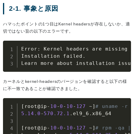
2-1. 事象と原因
ハマったポイントの1つ目はKernel headersが存在しないか、適
切ではない旨の以下のエラーです。
Error
:
 Kernel headers are missing 
Installation failed
.
Learn more about installation issu
カーネルとkernel-headersのバージョンを確認すると以下の様
に不一致であることが確認できました。
[
root@ip
-
10
-
0
-
10
-
127
~
]
# uname -r
5.14
.0
-
570.72
.1
.
el9_6
.
x86_64

[
root@ip
-
10
-
0
-
10
-
127
~
]
# rpm -qa |