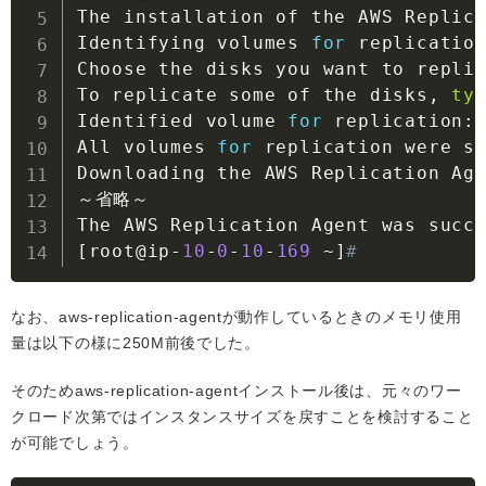
The installation of the AWS Replic
Identifying volumes 
for
 replicatio
Choose the disks you want to repli
To replicate some of the disks
,
ty
Identified volume 
for
 replication
:
All volumes 
for
 replication were s
Downloading the AWS Replication Ag
～省略～

The AWS Replication Agent was succ
[
root@ip
-
10
-
0
-
10
-
169
~
]
#
なお、aws-replication-agentが動作しているときのメモリ使用
量は以下の様に250M前後でした。
そのためaws-replication-agentインストール後は、元々のワー
クロード次第ではインスタンスサイズを戻すことを検討すること
が可能でしょう。