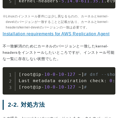
kernel
-
headers
-
5.14
.0
-
611.35
.1
.
el9
Linuxのインストール要件には少し異なるものの、カーネルとkernel-
develのバージョンが一致することと記載があり、カーネルとkernel-
headers/kernel-develのバージョンの一致は必要です。
Installation requirements for AWS Replication Agent
不一致解消のためにカーネルのバージョンと一致したkernel-
headersをインストールしたいところですが、インストール可能
な一覧に存在しない状態でした。
[
root@ip
-
10
-
0
-
10
-
127
~
]
# dnf --sho
Last metadata expiration check
:
0
:
[
root@ip
-
10
-
0
-
10
-
127
~
]
#
2-2. 対処方法