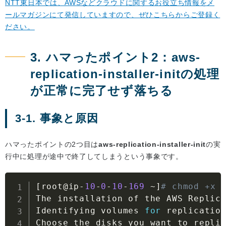
NTT東日本では、AWSなどクラウドに関するお役立ち情報をメ
ールマガジンにて発信していますので、ぜひこちらからご登録く
ださい。
3. ハマったポイント2：aws-
replication-installer-initの処理
が正常に完了せず落ちる
3-1. 事象と原因
ハマったポイントの2つ目は
aws-replication-installer-init
の実
行中に処理が途中で終了してしまうという事象です。
[
root@ip
-
10
-
0
-
10
-
169
~
]
# chmod +x 
The installation of the AWS Replic
Identifying volumes 
for
 replicatio
Choose the disks you want to repli