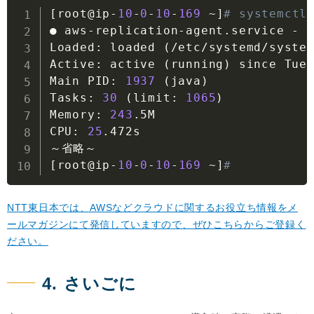
[
root@ip
-
10
-
0
-
10
-
169
~
]
# systemctl
● aws
-
replication
-
agent
.
service 
-
 A
Loaded
:
 loaded 
(
/
etc
/
systemd
/
syste
Active
:
 active 
(
running
)
 since Tue
Main PID
:
1937
(
java
)
Tasks
:
30
(
limit
:
1065
)
Memory
:
243
.
5M

CPU
:
25
.
472s

[
root@ip
-
10
-
0
-
10
-
169
~
]
#
NTT東日本では、AWSなどクラウドに関するお役立ち情報をメ
ールマガジンにて発信していますので、ぜひこちらからご登録く
ださい。
4. さいごに