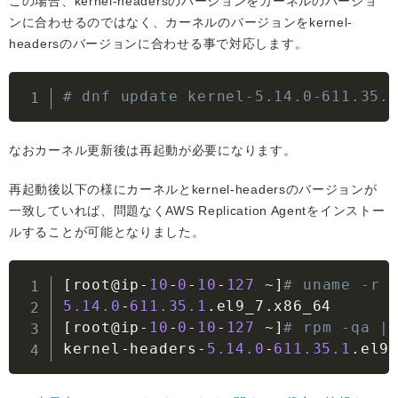
この場合、kernel-headersのバージョンをカーネルのバージョ
ンに合わせるのではなく、カーネルのバージョンをkernel-
headersのバージョンに合わせる事で対応します。
# dnf update kernel-5.14.0-611.35.
なおカーネル更新後は再起動が必要になります。
再起動後以下の様にカーネルとkernel-headersのバージョンが
一致していれば、問題なくAWS Replication Agentをインストー
ルすることが可能となりました。
[
root@ip
-
10
-
0
-
10
-
127
~
]
# uname -r
5.14
.0
-
611.35
.1
.
el9_7
.
[
root@ip
-
10
-
0
-
10
-
127
~
]
# rpm -qa |
kernel
-
headers
-
5.14
.0
-
611.35
.1
.
el9