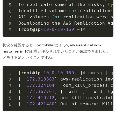
To replicate some of the disks
,
ty
Identified volume 
for
 replication
:
All volumes 
for
 replication were s
Downloading the AWS Replication Ag
[
root@ip
-
10
-
0
-
10
-
169
~
]
#
状況を確認すると、oom-killerによって
aws-replication-
installer-init
の処理がキルされていたことが確認できました。
メモリ不足ということですね。
[
root@ip
-
10
-
0
-
10
-
169
~
]
# dmesg | g
[
172.318883
]
 aws
-
replication inv
[
172.324104
]
  oom_kill_process
.
c
[
172.367761
]
[
  pid  
]
[
172.419212
]
 oom
-
kill
:
constraint
[
172.421480
]
 Out of memory
:
 Kill