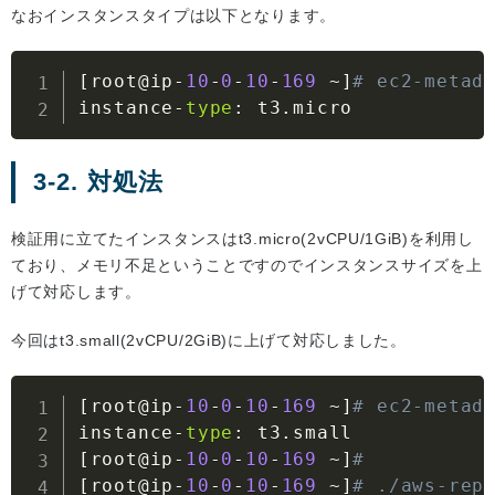
なおインスタンスタイプは以下となります。
[
root@ip
-
10
-
0
-
10
-
169
~
]
# ec2-metad
instance
-
type
:
 t3
.
micro
3-2. 対処法
検証用に立てたインスタンスはt3.micro(2vCPU/1GiB)を利用し
ており、メモリ不足ということですのでインスタンスサイズを上
げて対応します。
今回はt3.small(2vCPU/2GiB)に上げて対応しました。
[
root@ip
-
10
-
0
-
10
-
169
~
]
# ec2-metad
instance
-
type
:
 t3
.
[
root@ip
-
10
-
0
-
10
-
169
~
]
#
[
root@ip
-
10
-
0
-
10
-
169
~
]
# ./aws-rep