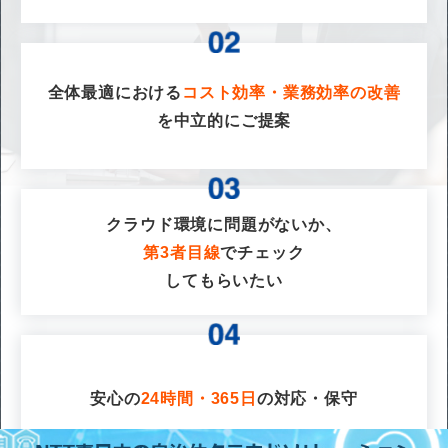
全体最適における
コスト効率・業務効率の改善
を
中立的にご提案
クラウド環境に問題がないか、
第3者目線
でチェック
してもらいたい
安心の
24時間・365日
の対応・保守