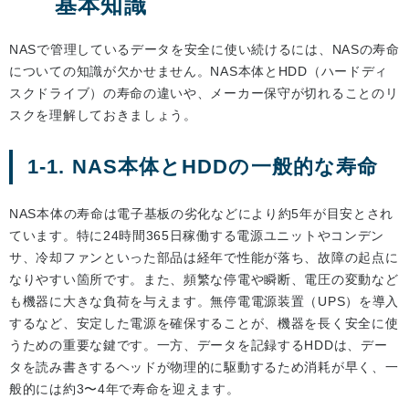
基本知識
NASで管理しているデータを安全に使い続けるには、NASの寿命
についての知識が欠かせません。NAS本体とHDD（ハードディ
スクドライブ）の寿命の違いや、メーカー保守が切れることのリ
スクを理解しておきましょう。
1-1. NAS本体とHDDの一般的な寿命
NAS本体の寿命は電子基板の劣化などにより約5年が目安とされ
ています。特に24時間365日稼働する電源ユニットやコンデン
サ、冷却ファンといった部品は経年で性能が落ち、故障の起点に
なりやすい箇所です。また、頻繁な停電や瞬断、電圧の変動など
も機器に大きな負荷を与えます。無停電電源装置（UPS）を導入
するなど、安定した電源を確保することが、機器を長く安全に使
うための重要な鍵です。一方、データを記録するHDDは、デー
タを読み書きするヘッドが物理的に駆動するため消耗が早く、一
般的には約3〜4年で寿命を迎えます。