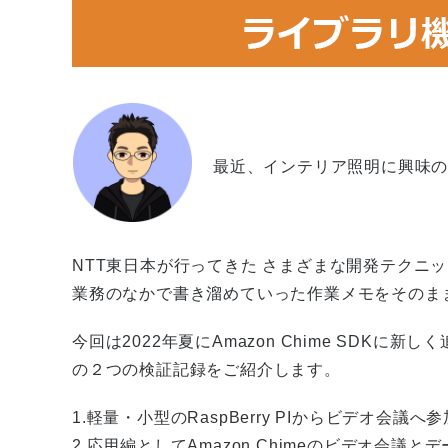
最近、インテリア照明に興味
NTT東日本が行ってきた さまざまな開発テクニ
業務のなかで書き溜めていった作業メモをそのま
今回は2022年夏にAmazon Chime SDK
の２つの検証記録をご紹介します。
1.軽量・小型のRaspBerry PIからビデオ会議
2.応用編としてAmazon Chimeのビデオ会