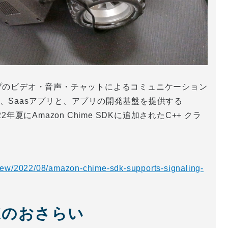
グループのビデオ・音声・チャットによるコミュニケーション
eは、Saasアプリと、アプリの開発基盤を提供する
22年夏にAmazon Chime SDKに追加されたC++ クラ
new/2022/08/amazon-chime-sdk-supports-signaling-
SDKのおさらい