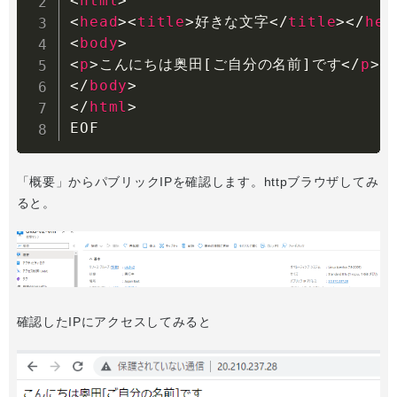
<
html
>
<
head
>
<
title
>
好きな文字
</
title
>
</
hea
<
body
>
<
p
>
こんにちは奥田[ご自分の名前]です
</
p
>
</
body
>
</
html
>
EOF
「概要」からパブリックIPを確認します。httpブラウザしてみ
ると。
確認したIPにアクセスしてみると