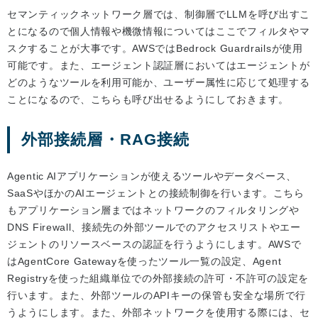
セマンティックネットワーク層では、制御層でLLMを呼び出すこ
とになるので個人情報や機微情報についてはここでフィルタやマ
スクすることが大事です。AWSではBedrock Guardrailsが使用
可能です。また、エージェント認証層においてはエージェントが
どのようなツールを利用可能か、ユーザー属性に応じて処理する
ことになるので、こちらも呼び出せるようにしておきます。
外部接続層・RAG接続
Agentic AIアプリケーションが使えるツールやデータベース、
SaaSやほかのAIエージェントとの接続制御を行います。こちら
もアプリケーション層まではネットワークのフィルタリングや
DNS Firewall、接続先の外部ツールでのアクセスリストやエー
ジェントのリソースベースの認証を行うようにします。AWSで
はAgentCore Gatewayを使ったツール一覧の設定、Agent
Registryを使った組織単位での外部接続の許可・不許可の設定を
行います。また、外部ツールのAPIキーの保管も安全な場所で行
うようにします。また、外部ネットワークを使用する際には、セ